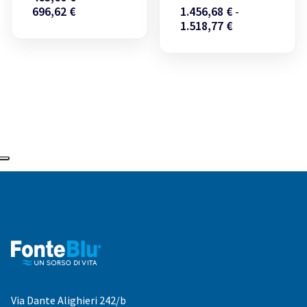
Fascia
696,62
€
1.456,68
€
-
di
Fascia
1.518,77
€
prezzo:
di
da
prezzo:
463,60 €
da
a
1.456,68 €
696,62 €
a
1.518,77 €
Via Dante Alighieri 242/b