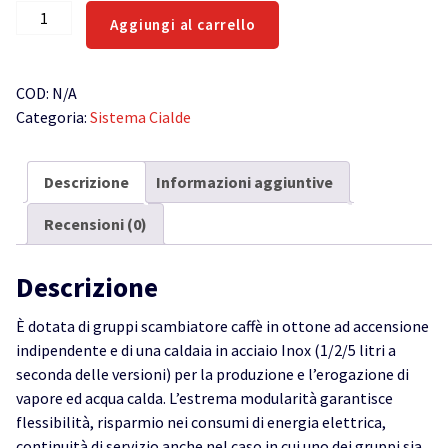
Jessica
Aggiungi al carrello
Spinel
2
gruppi
COD:
N/A
caffè
Categoria:
Sistema Cialde
quantità
Descrizione
Informazioni aggiuntive
Recensioni (0)
Descrizione
È dotata di gruppi scambiatore caffè in ottone ad accensione
indipendente e di una caldaia in acciaio Inox (1/2/5 litri a
seconda delle versioni) per la produzione e l’erogazione di
vapore ed acqua calda. L’estrema modularità garantisce
flessibilità, risparmio nei consumi di energia elettrica,
continuità di servizio anche nel caso in cui uno dei gruppi sia