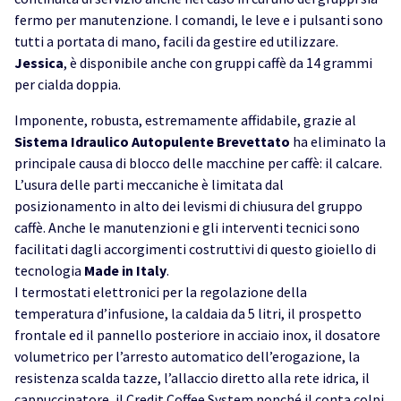
fermo per manutenzione. I comandi, le leve e i pulsanti sono
tutti a portata di mano, facili da gestire ed utilizzare.
Jessica
, è disponibile anche con gruppi caffè da 14 grammi
per cialda doppia.
Imponente, robusta, estremamente affidabile, grazie al
Sistema Idraulico Autopulente Brevettato
ha eliminato la
principale causa di blocco delle macchine per caffè: il calcare.
L’usura delle parti meccaniche è limitata dal
posizionamento in alto dei levismi di chiusura del gruppo
caffè. Anche le manutenzioni e gli interventi tecnici sono
facilitati dagli accorgimenti costruttivi di questo gioiello di
tecnologia
Made in Italy
.
I termostati elettronici per la regolazione della
temperatura d’infusione, la caldaia da 5 litri, il prospetto
frontale ed il pannello posteriore in acciaio inox, il dosatore
volumetrico per l’arresto automatico dell’erogazione, la
resistenza scalda tazze, l’allaccio diretto alla rete idrica, il
cappuccinatore, il Credit Coffee System nonché il conta colpi