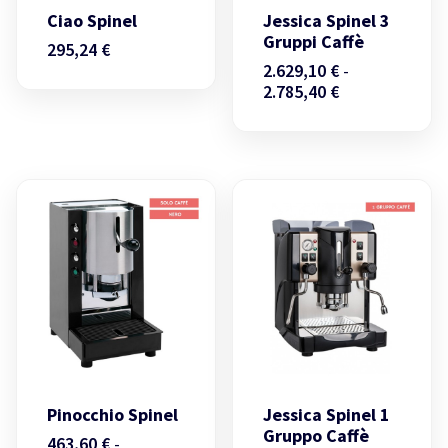
Ciao Spinel
Jessica Spinel 3
Gruppi Caffè
295,24
€
2.629,10
€
-
Fascia
2.785,40
€
di
prezzo:
da
2.629,10 €
a
2.785,40 €
Pinocchio Spinel
Jessica Spinel 1
Gruppo Caffè
463,60
€
-