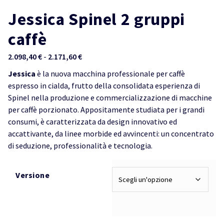
Jessica Spinel 2 gruppi
caffè
Fascia
2.098,40
€
-
2.171,60
€
di
Jessica
è la nuova macchina professionale per caffè
prezzo:
espresso in cialda, frutto della consolidata esperienza di
da
Spinel nella produzione e commercializzazione di macchine
2.098,40 €
per caffè porzionato. Appositamente studiata per i grandi
a
consumi, è caratterizzata da design innovativo ed
2.171,60 €
accattivante, da linee morbide ed avvincenti: un concentrato
di seduzione, professionalità e tecnologia.
Versione